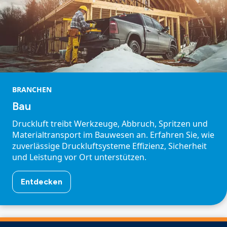
BRANCHEN
Bau
Druckluft treibt Werkzeuge, Abbruch, Spritzen und
Materialtransport im Bauwesen an. Erfahren Sie, wie
zuverlässige Druckluftsysteme Effizienz, Sicherheit
und Leistung vor Ort unterstützen.
Entdecken