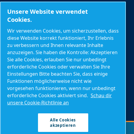
Kontakt
Unsere Website verwendet
Produktanfrage
Cookies.
Serviceanfrage
Wir verwenden Cookies, um sicherzustellen, dass
diese Website korrekt funktioniert, Ihr Erlebnis
Allgemeine Anfragen
zu verbessern und Ihnen relevante Inhalte
anzuzeigen. Sie haben die Kontrolle: Akzeptieren
Sie alle Cookies, erlauben Sie nur unbedingt
Weitere Informationen
erforderliche Cookies oder verwalten Sie Ihre
Blog
Einstellungen Bitte beachten Sie, dass einige
Funktionen möglicherweise nicht wie
Berechnungstools
vorgesehen funktionieren, wenn nur unbedingt
Über Mark
erforderliche Cookies aktiviert sind.
Schau dir
unsere Cookie-Richtlinie an
Druckluft FAQs
Alle Cookies
akzeptieren
Impressum
Allgemeine Geschäftsbedingungen