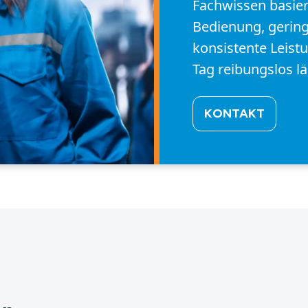
Fachwissen basier
Bedienung, geri
konsistente Leistu
Tag reibungslos lä
KONTAKT