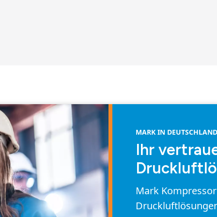
MARK IN DEUTSCHLAN
Ihr vertrau
Druckluftl
Mark Kompressoren
Druckluftlösungen