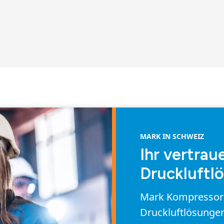
MARK IN SCHWEIZ
Ihr vertrau
Druckluftl
Mark Kompressoren
Druckluftlösungen