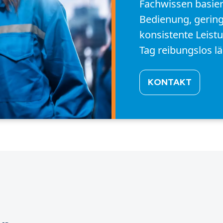
Fachwissen basier
Bedienung, geri
konsistente Leistu
Tag reibungslos lä
KONTAKT