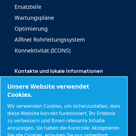
Ersatzteile
Wartungspläne
Optimierung
AIRnet Rohrleitungssystem
Konnektivität (ICONS)
Kontakte und lokale Informationen
Kontakt
Unsere Website verwendet
Produktanfrage
Cookies.
Serviceanfrage
Wir verwenden Cookies, um sicherzustellen, dass
diese Website korrekt funktioniert, Ihr Erlebnis
Allgemeine Anfragen
zu verbessern und Ihnen relevante Inhalte
anzuzeigen. Sie haben die Kontrolle: Akzeptieren
Sie alle Cookies, erlauben Sie nur unbedingt
Weitere Informationen