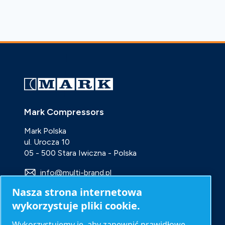
Mark Compressors
Mark Polska
ul. Urocza 10
05 - 500 Stara Iwiczna - Polska
info@multi-brand.pl
Nasza strona internetowa
+48 22 720 65 90
wykorzystuje pliki cookie.
Produkty
Wykorzystujemy je, aby zapewnić prawidłowe