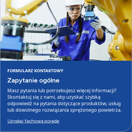
FORMULARZ KONTAKTOWY
Zapytanie ogólne
Masz pytania lub potrzebujesz więcej informacji?
Skontaktuj się z nami, aby uzyskać szybką
odpowiedź na pytania dotyczące produktów, usług
lub dowolnego rozwiązania sprężonego powietrza.
Uzyskaj fachową poradę