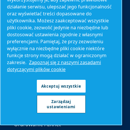
działanie serwisu, ulepszać jego funkcjonalność
Sprężarki śrubowe
oraz wyświetlać treści dopasowane do
Sprężarki tłokowe
użytkownika. Możesz zaakceptować wszystkie
pliki cookie, zezwolić jedynie na niezbędne lub
Sprężarki bezolejowe
dostosować ustawienia zgodnie z własnymi
Uzdatnianie powietrza
preferencjami. Pamiętaj, że przy zezwoleniu
wyłącznie na niezbędne pliki cookie niektóre
Doprężacze powietrza i azotu
funkcje strony mogą działać w ograniczonym
Sterowniki i zdalny monitoring
zakresie.
Zapoznaj się z naszymi zasadami
dotyczącymi plików cookie
Części i serwis
Akceptuj wszystkie
Części zamienne
Zarządzaj
Plany serwisowe
ustawieniami
optymalizacja
Orurowanie AIRnet