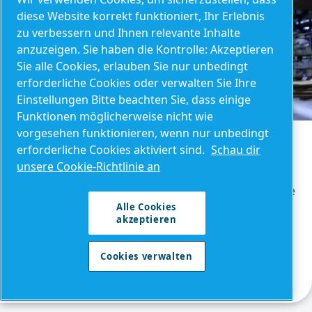
diese Website korrekt funktioniert, Ihr Erlebnis
zu verbessern und Ihnen relevante Inhalte
anzuzeigen. Sie haben die Kontrolle: Akzeptieren
Sie alle Cookies, erlauben Sie nur unbedingt
erforderliche Cookies oder verwalten Sie Ihre
Einstellungen Bitte beachten Sie, dass einige
Funktionen möglicherweise nicht wie
vorgesehen funktionieren, wenn nur unbedingt
ANWENDUNGSÜBERSICHT
erforderliche Cookies aktiviert sind.
Schau dir
Anwendungen
unsere Cookie-Richtlinie an
Erfahren Sie, wie Druckluft Werkzeuge und Prozesse
branchenübergreifend antreibt. Verstehen Sie
Alle Cookies
akzeptieren
Energie vs. Prozessluft und finden Sie die richtige
Lösung für Ihre Anwendung.
Cookies verwalten
Anwendungen erkunden