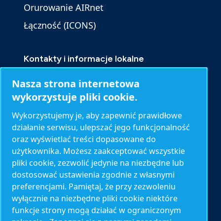
Orurowanie AIRnet
Łączność (ICONS)
Kontakty i informacje lokalne
Skontaktuj się z nami
Nasza strona internetowa
Zapytanie o produkt
wykorzystuje pliki cookie.
Kontakt z serwisem
Wykorzystujemy je, aby zapewnić prawidłowe
działanie serwisu, ulepszać jego funkcjonalność
Zapytanie ogólne
oraz wyświetlać treści dopasowane do
użytkownika. Możesz zaakceptować wszystkie
pliki cookie, zezwolić jedynie na niezbędne lub
Inne informacje
dostosować ustawienia zgodnie z własnymi
Blog
preferencjami. Pamiętaj, że przy zezwoleniu
wyłącznie na niezbędne pliki cookie niektóre
Kalkulatory
funkcje strony mogą działać w ograniczonym
O nas