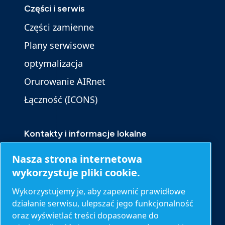
Części i serwis
Części zamienne
Plany serwisowe
optymalizacja
Orurowanie AIRnet
Łączność (ICONS)
Kontakty i informacje lokalne
Skontaktuj się z nami
Nasza strona internetowa
Zapytanie o produkt
wykorzystuje pliki cookie.
Kontakt z serwisem
Wykorzystujemy je, aby zapewnić prawidłowe
działanie serwisu, ulepszać jego funkcjonalność
Zapytanie ogólne
oraz wyświetlać treści dopasowane do