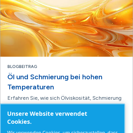
BLOGBEITRAG
Öl und Schmierung bei hohen
Temperaturen
Erfahren Sie, wie sich Ölviskosität, Schmierung
und Wartungsintervalle auf die Leistung von
Druckluftkompressoren bei hohen
Unsere Website verwendet
Temperaturen auswirken und wie Überhitzung
Cookies.
und Ausfälle verhindert werden können.
Wir verwenden Cookies, um sicherzustellen, dass