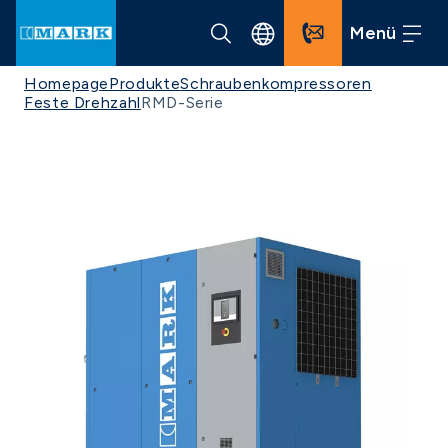
Menü
Homepage
Produkte
Schraubenkompressoren
Feste Drehzahl
RMD-Serie