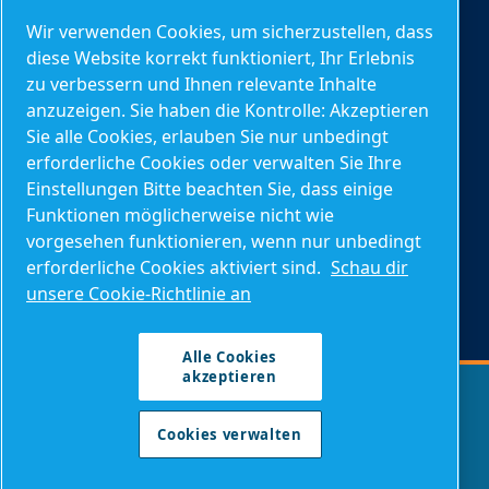
Serviceanfrage
Wir verwenden Cookies, um sicherzustellen, dass
diese Website korrekt funktioniert, Ihr Erlebnis
Allgemeine Anfragen
zu verbessern und Ihnen relevante Inhalte
anzuzeigen. Sie haben die Kontrolle: Akzeptieren
Sie alle Cookies, erlauben Sie nur unbedingt
Weitere Informationen
erforderliche Cookies oder verwalten Sie Ihre
Blog
Einstellungen Bitte beachten Sie, dass einige
Funktionen möglicherweise nicht wie
Berechnungstools
vorgesehen funktionieren, wenn nur unbedingt
Über Mark
erforderliche Cookies aktiviert sind.
Schau dir
unsere Cookie-Richtlinie an
Druckluft FAQs
Alle Cookies
akzeptieren
Impressum
Allgemeine Geschäftsbedingungen
Rechtliche Hinweise und Datenschutzbestimmungen
Cookies verwalten
Cookies verwalten