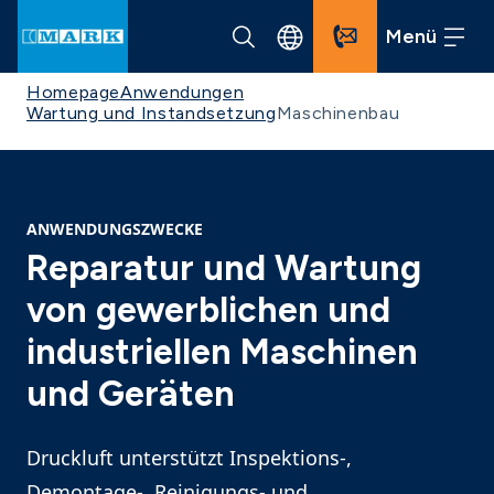
Menü
Homepage
Anwendungen
Wartung und Instandsetzung
Maschinenbau
ANWENDUNGSZWECKE
Reparatur und Wartung
von gewerblichen und
industriellen Maschinen
und Geräten
Druckluft unterstützt Inspektions-,
Demontage-, Reinigungs- und