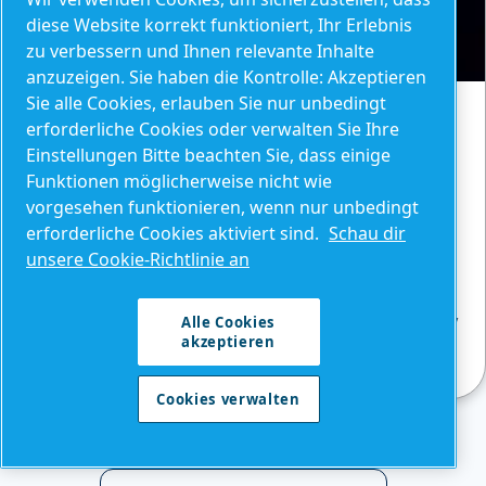
diese Website korrekt funktioniert, Ihr Erlebnis
zu verbessern und Ihnen relevante Inhalte
anzuzeigen. Sie haben die Kontrolle: Akzeptieren
Sie alle Cookies, erlauben Sie nur unbedingt
BLOGBEITRAG
erforderliche Cookies oder verwalten Sie Ihre
Das Risiko eines undichten
Einstellungen Bitte beachten Sie, dass einige
Funktionen möglicherweise nicht wie
Kompressors
vorgesehen funktionieren, wenn nur unbedingt
Erfahren Sie, wie sich Leckagen bei
erforderliche Cookies aktiviert sind.
Schau dir
Kompressoren auf Effizienz und Kosten
unsere Cookie-Richtlinie an
auswirken. Entdecken Sie die Hauptursachen,
wie Sie Lecks erkennen und die besten Praktiken,
Alle Cookies
um sie zu beheben und zu verhindern.
akzeptieren
Cookies verwalten