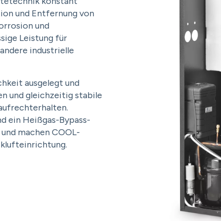
ltetechnik konstant
tion und Entfernung von
Korrosion und
sige Leistung für
ndere industrielle
ichkeit ausgelegt und
 und gleichzeitig stabile
aufrechterhalten.
d ein Heißgas-Bypass-
it und machen COOL-
klufteinrichtung.