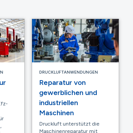
EN
DRUCKLUFTANWENDUNGEN
ur
Reparatur von
gewerblichen und
industriellen
Kfz-
Maschinen
ür
Druckluft unterstützt die
,
Maschinenreparatur mit