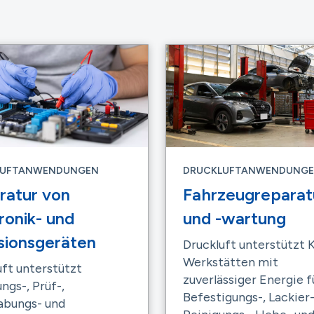
LUFTANWENDUNGEN
DRUCKLUFTANWENDUNG
ratur von
Fahrzeugreparat
ronik- und
und -wartung
sionsgeräten
Druckluft unterstützt 
Werkstätten mit
uft unterstützt
zuverlässiger Energie f
ngs-, Prüf-,
Befestigungs-, Lackier-
bungs- und