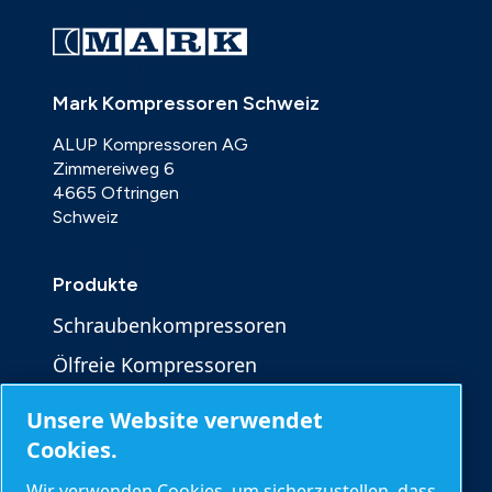
Mark Kompressoren Schweiz
ALUP Kompressoren AG
Zimmereiweg 6
4665 Oftringen
Schweiz
Produkte
Schraubenkompressoren
Ölfreie Kompressoren
Druckluftaufbereitung
Unsere Website verwendet
Druckluft- und Stickstoff-Booster
Cookies.
Steuerungen und Konnektivität
Wir verwenden Cookies, um sicherzustellen, dass