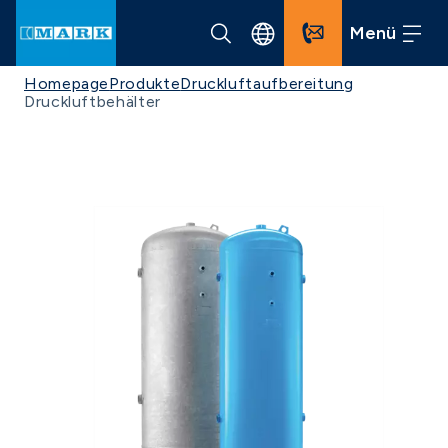
Menü
Homepage
Produkte
Druckluftaufbereitung
Druckluftbehälter