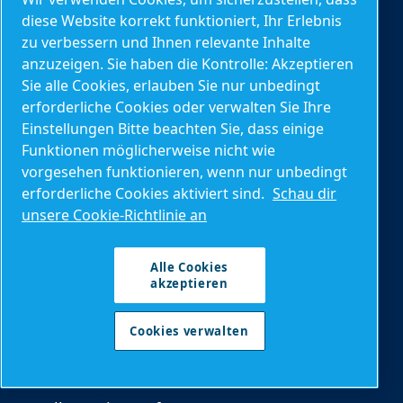
diese Website korrekt funktioniert, Ihr Erlebnis
zu verbessern und Ihnen relevante Inhalte
Ersatzteile und Kundendienst
anzuzeigen. Sie haben die Kontrolle: Akzeptieren
Sie alle Cookies, erlauben Sie nur unbedingt
Ersatzteile
erforderliche Cookies oder verwalten Sie Ihre
Wartungspläne
Einstellungen Bitte beachten Sie, dass einige
Funktionen möglicherweise nicht wie
Optimierung
vorgesehen funktionieren, wenn nur unbedingt
AIRnet Rohrleitungssystem
erforderliche Cookies aktiviert sind.
Schau dir
unsere Cookie-Richtlinie an
Konnektivität (ICONS)
Alle Cookies
Kontakte und lokale Informationen
akzeptieren
Kontakt
Cookies verwalten
Produktanfrage
Serviceanfrage