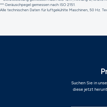
** Geräuschpegel gemessen nach ISO 2151.
Alle technischen Daten für luftgekühlte Maschinen, 50 Hz. Tec
P
Suchen Sie in uns
diese jetzt herun