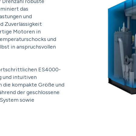
r Drehzahl robuste
iminiert das
astungen und
d Zuverlässigkeit
rtige Motoren in
 Temperaturschocks und
bst in anspruchsvollen
ortschrittlichen ES4000-
 und intuitiven
en die kompakte Größe und
während der geschlossene
s System sowie