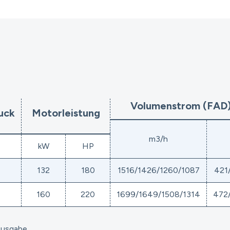
Volumenstrom (FAD)
uck
Motorleistung
m3/h
kW
HP
132
180
1516/1426/1260/1087
421
160
220
1699/1649/1508/1314
472
Ausgabe.