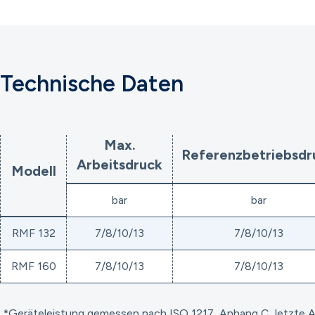
Technische Daten
Max.
Referenzbetriebsdr
Arbeitsdruck
Modell
bar
bar
RMF 132
7/8/10/13
7/8/10/13
RMF 160
7/8/10/13
7/8/10/13
*Geräteleistung gemessen nach ISO 1217, Anhang C, letzte 