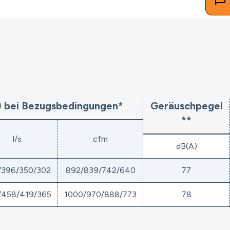
 bei Bezugsbedingungen*
Geräuschpegel
**
l/s
cfm
dB(A)
/396/350/302
892/839/742/640
77
/458/419/365
1000/970/888/773
78