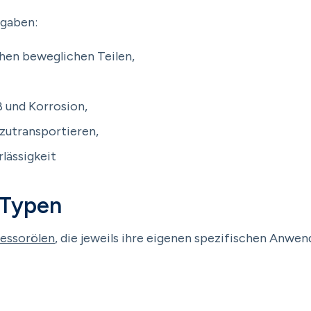
fgaben:
chen beweglichen Teilen,
ß und Korrosion,
bzutransportieren,
rlässigkeit
-Typen
essorölen
, die jeweils ihre eigenen spezifischen Anwe