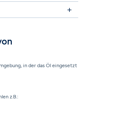
von
gebung, in der das Öl eingesetzt
en z.B.: