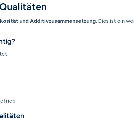
Qualitäten
skosität und Additivzusammensetzung.
Dies ist ein we
htig?
tet:
Betrieb
litäten